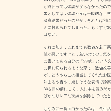
が終わっても体調が戻らなかったので
果としては，体調不良は一時的な，
季
診察結果だったのだが，
それとは別に
んに咎められてしま
った。もうすぐ3
はない。
それに加え，
これまでも数値が若干悪
値が悪いですけど，
若いので少し気を
に書いてある自分の「29歳」
という
に押し切られるような形で，
数値改善
が，
どうやらこの担当してくれたお医
決まるや否や，
嬉しそうな表情で診察
30を目の前にして，
人に本を読み聞
ばかなりレアな実績を解除していたと
ちなみに一番面白かったのは，食生活