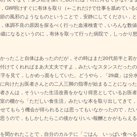
，
GW明けすぐに有休を取り（←
これだけで仕事を舐めている
節の風邪のようなものということで，安静にしてください，
と
，体調不良の原因を探るべく行った血液検査で，
いろんな数値
0歳になるというのに，
有休を取って行った病院で，しっかり
かったこと自体はあったのだが，
その時はまだ20代前半と若
付けてくれればまあ大丈夫ですよ，
みたいなスタンスだったの
文字を見て，しかめっ面をしていた。どうやら，「29歳」
は分
に向けたお医者さんとの二人三脚の指導が始まることにな
った
者さんは，
そういった生活改善をかなり得意としているお医者
室の棚から「ただしい食生活」
みたいな本を取り出してきて，
かせてもらう機会が得られるとは思ってもいなかっ
たので，だ
思うので，
もしかしたらこの後かなりいい報酬とかがもらえる
を聞かれたことで，
自分のカルテに「ごはん いっぱい食べる