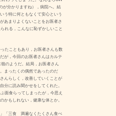
のが分かりますね），病院へ。
結
いう特に何ともなくて安心という
があまりよくないことをお医者さ
怒られる，
こんなに恥ずかしいこと
かったこともあり，
お医者さんも数
だが，
今回のお医者さんはカルテ
水嶺のようだ。結局，お医者さん
。まったくの偶然であったのだ
さんらしく，
改善していくことが
自分に読み聞かせをしてくれた。
いぶ面食らってしまったが，
今思え
のかもしれない
，健康な体とか。
」「三食 満遍なくたくさん食べ